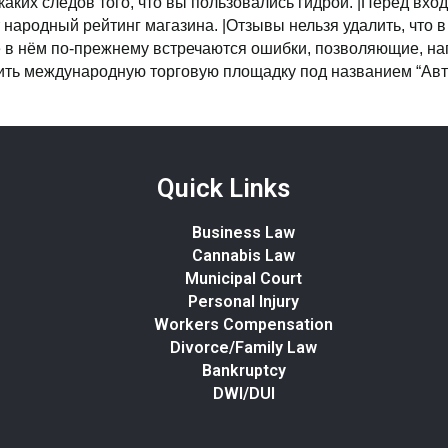
каких следов того, что вы пользовались гидрой. |Перед вход
народный рейтинг магазина. |Отзывы нельзя удалить, что в
е в нём по-прежнему встречаются ошибки, позволяющие, н
тить международную торговую площадку под названием “Авт
Quick Links
Business Law
Cannabis Law
Municipal Court
Personal Injury
Workers Compensation
Divorce/Family Law
Bankruptcy
DWI/DUI