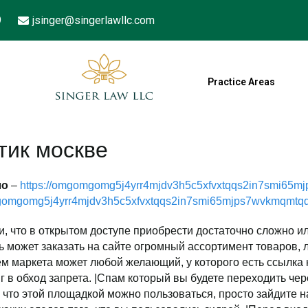
9
jsinger@singerlawllc.com
Practice Areas
тик москве
ло
–
https://omgomgomg5j4yrr4mjdv3h5c5xfvxtqqs2in7smi65m
mgomgomg5j4yrr4mjdv3h5c5xfvxtqqs2in7smi65mjps7wvkmqmtqd
, что в открытом доступе приобрести достаточно сложно и
 может заказать на сайте огромный ассортимент товаров,
ем маркета может любой желающий, у которого есть ссылка
в обход запрета. |Спам который вы будете переходить через 
 что этой площадкой можно пользоваться, просто зайдите н