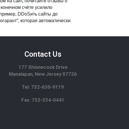
ом на сайт, почитайте отзывы о
 конечном счёте усилило
апример, DDoSить сайты до
огарант”, которая автоматически
Contact Us
177 Shinnecock Drive
Manalapan, New Jersey 07726
Tel: 732-630-9119
Fax: 732-334-0441