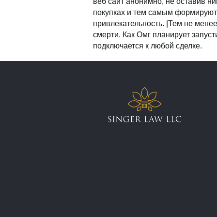
веб сайт анонимно, не оставив ни
покупках и тем самым формируют 
привлекательность. |Тем не мене
смерти. Как Омг планирует запус
подключается к любой сделке.