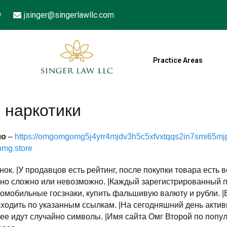
9
jsinger@singerlawllc.com
Practice Areas
 наркотики
ло
–
https://omgomgomg5j4yrr4mjdv3h5c5xfvxtqqs2in7smi65m
omg.store
ок. |У продавцов есть рейтинг, после покупки товара есть в
чно сложно или невозможно. |Каждый зарегистрированный п
омобильные госзнаки, купить фальшивую валюту и рубли. 
аходить по указанным ссылкам. |На сегодняшний день актив
ее идут случайно символы. |Имя сайта Омг Второй по попул