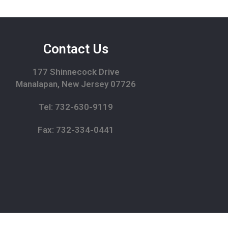
Contact Us
177 Shinnecock Drive
Manalapan, New Jersey 07726
Tel: 732-630-9119
Fax: 732-334-0441