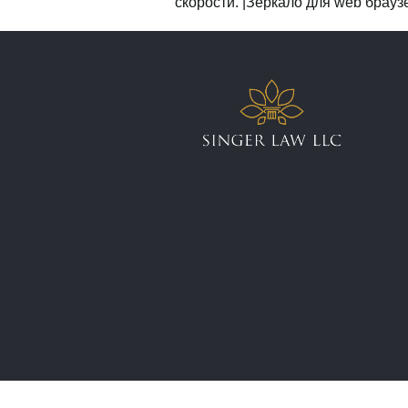
скорости. |Зеркало для web брауз