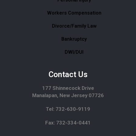
Workers Compensation
Divorce/Family Law
Bankruptcy
DWI/DUI
Contact Us
177 Shinnecock Drive
Manalapan, New Jersey 07726
Tel: 732-630-9119
Fax: 732-334-0441