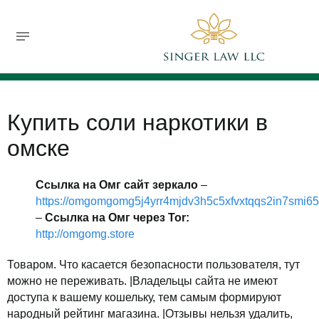
732-630-9119
jsinger@singerlawllc.com
FREE CONSULTATION
Купить соли наркотики в
омске
Ссылка на Омг сайт зеркало
–
https://omgomgomg5j4yrr4mjdv3h5c5xfvxtqqs2in7smi6
–
Ссылка на Омг через Tor:
http://omgomg.store
Товаром. Что касается безопасности пользователя, тут
можно не переживать. |Владельцы сайта не имеют
доступа к вашему кошельку, тем самым формируют
народный рейтинг магазина. |Отзывы нельзя удалить,