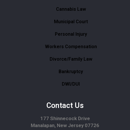
Cannabis Law
Municipal Court
Personal Injury
Workers Compensation
Divorce/Family Law
Bankruptcy
DWI/DUI
Contact Us
177 Shinnecock Drive
Manalapan, New Jersey 07726