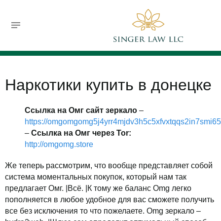
732-630-9119
jsinger@singerlawllc.com
FREE CONSULTATION
Наркотики купить в донецке
Ссылка на Омг сайт зеркало
–
https://omgomgomg5j4yrr4mjdv3h5c5xfvxtqqs2in7smi6
–
Ссылка на Омг через Tor:
http://omgomg.store
Же теперь рассмотрим, что вообще представляет собой
система моментальных покупок, который нам так
предлагает Омг. |Всё. |К тому же баланс Omg легко
пополняется в любое удобное для вас сможете получить
все без исключения то что пожелаете. Omg зеркало –