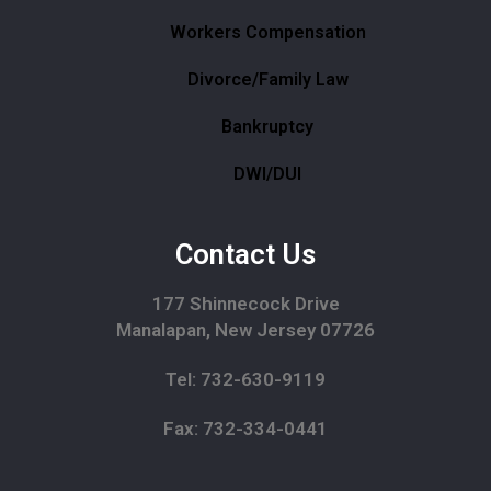
Workers Compensation
Divorce/Family Law
Bankruptcy
DWI/DUI
Contact Us
177 Shinnecock Drive
Manalapan, New Jersey 07726
Tel: 732-630-9119
Fax: 732-334-0441