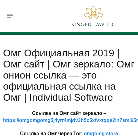
732-630-9119
jsinger@singerlawllc.com
FREE CONSULTATION
Омг Официальная 2019 |
Омг сайт | Омг зеркало: Омг
онион ссылка — это
официальная ссылка на
Омг | Individual Software
Ссылка на Омг сайт зеркало –
https://omgomgomg5j4yrr4mjdv3h5c5xfvxtqqs2in7smi6
Ссылка на Омг через Tor:
omgomg.store