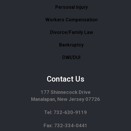
Personal Injury
Workers Compensation
Divorce/Family Law
Bankruptcy
DWI/DUI
Contact Us
177 Shinnecock Drive
Manalapan, New Jersey 07726
Tel: 732-630-9119
Fax: 732-334-0441