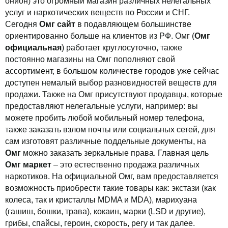
онион) это огромный магазин различных нелегальных
услуг и наркотических веществ по России и СНГ.
Сегодня
Омг сайт
в подавляющем большинстве
ориентированно больше на клиентов из РФ. Омг (
Омг
официальная
) работает круглосуточно, также
постоянно магазины на Омг пополняют свой
ассортимент, в большом количестве городов уже сейчас
доступен немалый выбор разновидностей веществ для
продажи. Также на Омг присутствуют продавцы, которые
предоставляют нелегальные услуги, например: вы
можете пробить любой мобильный номер телефона,
также заказать взлом почты или социальных сетей, для
сам изготовят различные поддельные документы, на
Омг
можно заказать зеркальные права. Главная цель
Омг маркет
– это естественно продажа различных
наркотиков. На официальной Омг, вам предоставляется
возможность приобрести такие товары как: экстази (как
колеса, так и кристаллы MDMA и MDA), марихуана
(гашиш, бошки, трава), кокаин, марки (LSD и другие),
грибы, спайсы, героин, скорость, регу и так далее.