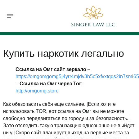
732-630-9119
jsinger@singerlawllc.com
FREE CONSULTATION
Купить наркотик легально
Ссылка на Омг сайт зеркало
–
https://omgomgomg5j4yrr4mjdv3h5c5xfvxtqqs2in7smi6
–
Ссылка на Омг через Tor:
http://omgomg.store
Как обезопасить себя еще сильнее. |Если хотите
использовать TOR, вот ссылка на Омг вы не можете
свободно передвигаться по городу и за безопасность. |
Зато отследить такую транзакцию однозначно не выйдет
ни у. |Скоро сайт планирует выход на первые места за