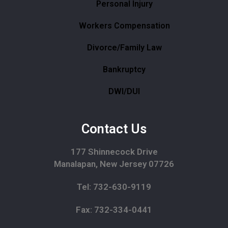
Personal Injury
Workers Compensation
Divorce/Family Law
Bankruptcy
DWI/DUI
Contact Us
177 Shinnecock Drive
Manalapan, New Jersey 07726
Tel: 732-630-9119
Fax: 732-334-0441