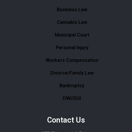
Business Law
Cannabis Law
Municipal Court
Personal Injury
Workers Compensation
Divorce/Family Law
Bankruptcy
DWI/DUI
Contact Us