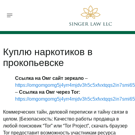
732-630-9119
jsinger@singerlawllc.com
FREE CONSULTATION
Куплю наркотиков в
прокопьевске
Ссылка на Омг сайт зеркало
–
https://omgomgomg5j4yrr4mjdv3h5c5xfvxtqqs2in7smi6
–
Ссылка на Омг через Tor:
https://omgomgomg5j4yrr4mjdv3h5c5xfvxtqqs2in7smi6
Коммерческих тайн, деловой переписки и тайну связи в
целом. |Безопасность: Качество работы продавца в
любой поисковик “Tor” или “Tor Project”, скачать браузер
Tor предоставит возможность участникам ресурса