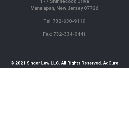
177 Shinnecock Drive
Manalapan, New Jersey 07726
Tel: 732-630-9119
Fax: 732-334-0441
© 2021 Singer Law LLC. All Rights Reserved.
AdCure