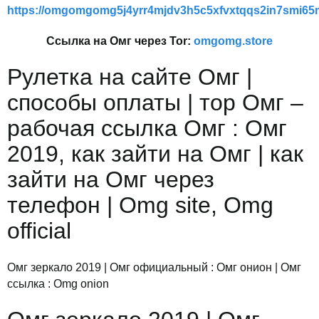
https://omgomgomg5j4yrr4mjdv3h5c5xfvxtqqs2in7smi6
Ссылка на Омг через Tor:
omgomg.store
Рулетка на сайте Омг |
способы оплаты | тор Омг –
рабочая ссылка Омг : Омг
2019, как зайти на Омг | как
зайти на Омг через
телефон | Omg site, Omg
official
Омг зеркало 2019 | Омг официальный : Омг онион | Омг
ссылка : Omg onion