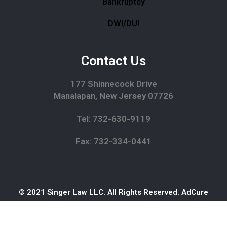
Bankruptcy
DWI/DUI
Contact Us
177 Shinnecock Drive
Manalapan, New Jersey 07726
Tel: 732-630-9119
Fax: 732-334-0441
© 2021 Singer Law LLC. All Rights Reserved.
AdCure