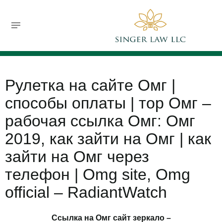
732-630-9119
jsinger@singerlawllc.com
FREE CONSULTATION
Рулетка на сайте Омг |
способы оплаты | тор Омг –
рабочая ссылка Омг: Омг
2019, как зайти на Омг | как
зайти на Омг через
телефон | Omg site, Omg
official – RadiantWatch
Ссылка на Омг сайт зеркало –