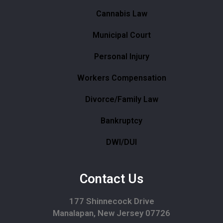
Cannabis Law
Municipal Court
Personal Injury
Workers Compensation
Divorce/Family Law
Bankruptcy
DWI/DUI
Contact Us
177 Shinnecock Drive
Manalapan, New Jersey 07726