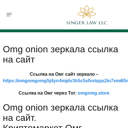
732-630-9119
jsinger@singerlawllc.com
FREE CONSULTATION
Omg onion зеркала ссылка
на сайт
Ссылка на Омг сайт зеркало –
https://omgomgomg5j4yrr4mjdv3h5c5xfvxtqqs2in7smi6
Ссылка на Омг через Tor:
omgomg.store
Omg onion зеркала ссылка
на сайт.